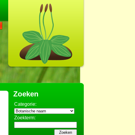
Zoeken
Categorie:
Zoekterm: