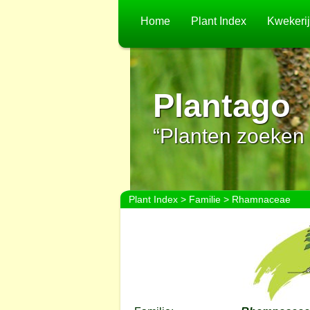
Home
Plant Index
Kwekeri
Plantago
“Planten zoeken 
Plant Index
>
Familie
> Rhamnaceae