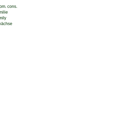
nom. cons.
ilie
mily
wächse