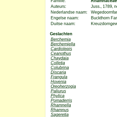
Familie:
Rhamnaceae
Auteurs:
Juss., 1789, 
Nederlandse naam:
Wegedoornfam
Engelse naam:
Buckthorn Fa
Duitse naam:
Kreuzdornge
Geslachten
Berchemia
Berchemiella
Cardiolepis
Ceanothus
Chaydaia
Colletia
Colubrina
Discaria
Frangula
Hovenia
Oreoherzogia
Paliurus
Phylica
Pomaderris
Rhamnella
Rhamnus
Sageretia