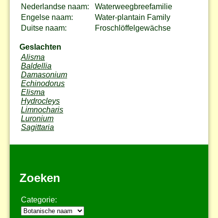
Nederlandse naam:
Waterweegbreefamilie
Engelse naam:
Water-plantain Family
Duitse naam:
Froschlöffelgewächse
Geslachten
Alisma
Baldellia
Damasonium
Echinodorus
Elisma
Hydrocleys
Limnocharis
Luronium
Sagittaria
Zoeken
Categorie: