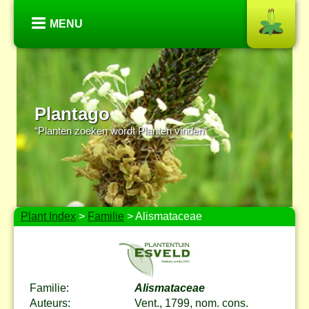
MENU
Plantago
“Planten zoeken wordt Planten vinden”
Plant Index
>
Familie
> Alismataceae
Familie:
Alismataceae
Auteurs:
Vent., 1799, nom. cons.