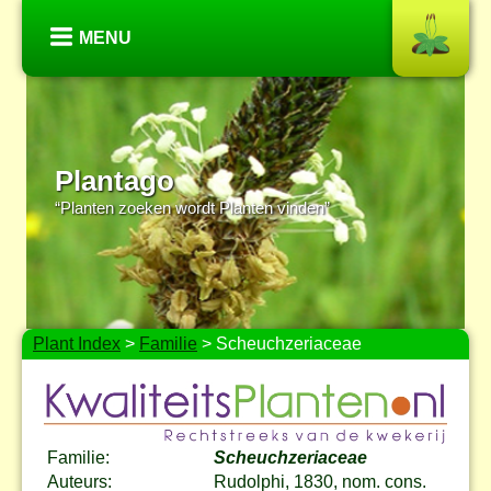
MENU
Plantago
“Planten zoeken wordt Planten vinden”
Plant Index
>
Familie
> Scheuchzeriaceae
Familie:
Scheuchzeriaceae
Auteurs:
Rudolphi, 1830, nom. cons.