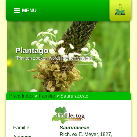
MENU
Plantago
“Planten zoeken wordt Planten vinden”
Plant Index
>
Familie
> Saururaceae
Familie:
Saururaceae
Rich. ex E. Meyer, 1827,