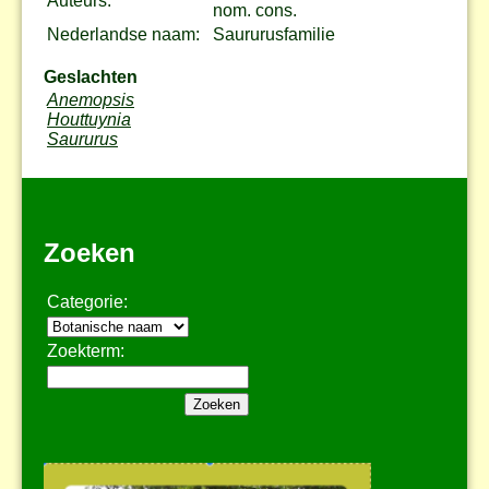
Auteurs:
nom. cons.
Nederlandse naam:
Saururusfamilie
Geslachten
Anemopsis
Houttuynia
Saururus
Zoeken
Categorie:
Zoekterm: