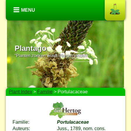
MENU
Plantago
“Planten zoeken wordt Planten vinden”
Plant Index
>
Familie
> Portulacaceae
Familie:
Portulacaceae
Auteurs:
Juss., 1789, nom. cons.