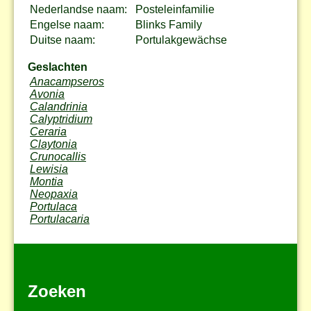
Nederlandse naam:
Posteleinfamilie
Engelse naam:
Blinks Family
Duitse naam:
Portulakgewächse
Geslachten
Anacampseros
Avonia
Calandrinia
Calyptridium
Ceraria
Claytonia
Crunocallis
Lewisia
Montia
Neopaxia
Portulaca
Portulacaria
Zoeken