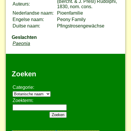
(Bercht. & J. Presl) Rudolphi,
Auteurs:
1830, nom. cons.
Nederlandse naam:
Pioenfamilie
Engelse naam:
Peony Family
Duitse naam:
Pfingstrosengewächse
Geslachten
Paeonia
Zoeken
Categorie:
Zoekterm: