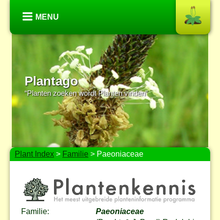
MENU
Plantago
“Planten zoeken wordt Planten vinden”
Plant Index
>
Familie
> Paeoniaceae
Familie:
Paeoniaceae