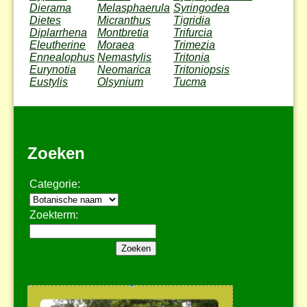
Dierama
Melasphaerula
Syringodea
Dietes
Micranthus
Tigridia
Diplarrhena
Montbretia
Trifurcia
Eleutherine
Moraea
Trimezia
Ennealophus
Nemastylis
Tritonia
Eurynotia
Neomarica
Tritoniopsis
Eustylis
Olsynium
Tucma
Zoeken
Categorie:
Zoekterm: