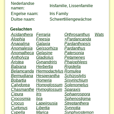
Nederlandse
Irisfamilie, Lissenfamilie
namen:
Engelse naam:
Iris Family
Duitse naam:
Schwertliliengewächse
Geslachten
Acidanthera
Ferraria
Orthrosanthus
Watsonia
Alophia
Freesia
×Pardancanda
Anapalina
Galaxia
Pardanthopsis
Anomalesia
Geissorhiza
Pardanthus
Anomatheca
Gelasine
Patersonia
Antholyza
Gladiolus
Petamenes
Aristea
Gynandriris
Phaiophleps
Babiana
Herbertia
Rigidella
Belamcanda
Hermodactylus
Romulea
Bermudiana
Hesperantha
Schizostylis
Bobartia
Homeria
Sisyrinchium
Calydorea
Homoglossum
Solenomelus
Chasmanthe
Hymoglossum
Sparaxis
Cipura
Iris
Sphaerospora
Crocosmia
Ixia
Sphenostigma
Crocus
Lapeirousia
Streptanthera
Curtonus
Libertia
Synnotia
Cypella
Marica
Synphyostemon