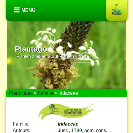
MENU
Plantago
“Planten zoeken wordt Planten vinden”
Plant Index
>
Familie
> Iridaceae
Familie:
Iridaceae
Auteurs:
Juss., 1789, nom. cons.