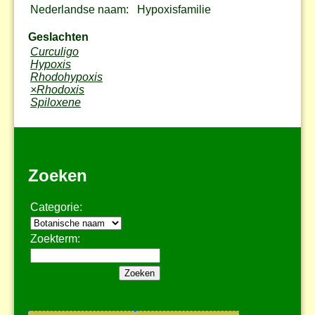
Nederlandse naam:
Hypoxisfamilie
Geslachten
Curculigo
Hypoxis
Rhodohypoxis
×Rhodoxis
Spiloxene
Zoeken
Categorie:
Zoekterm: