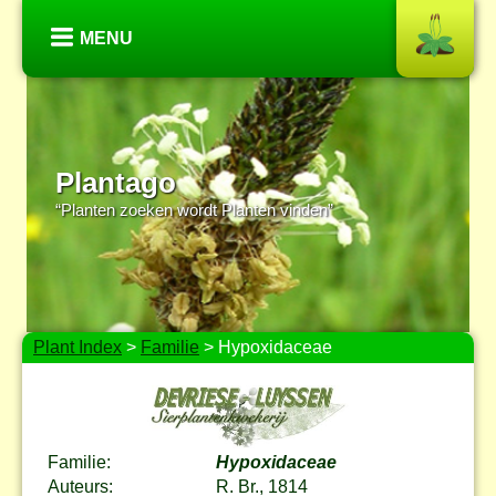
MENU
Plantago
“Planten zoeken wordt Planten vinden”
Plant Index
>
Familie
> Hypoxidaceae
Familie:
Hypoxidaceae
Auteurs:
R. Br., 1814