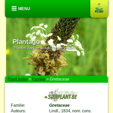
MENU
Plantago
“Planten zoeken wordt Planten vinden”
Plant Index
>
Familie
> Gnetaceae
Familie:
Gnetaceae
Auteurs:
Lindl., 1834, nom. cons.