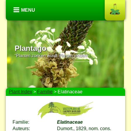
MENU
Plantago
“Planten zoeken wordt Planten vinden”
Plant Index
>
Familie
> Elatinaceae
Familie:
Elatinaceae
Auteurs:
Dumort., 1829, nom. cons.