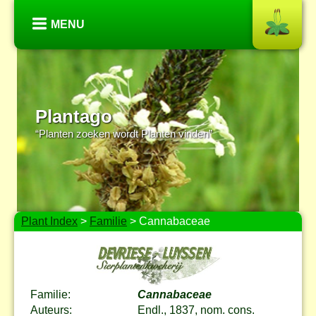
MENU
Plantago
“Planten zoeken wordt Planten vinden”
Plant Index
>
Familie
> Cannabaceae
Familie:
Cannabaceae
Auteurs:
Endl., 1837, nom. cons.