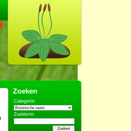
Zoeken
Categorie:
Zoekterm: