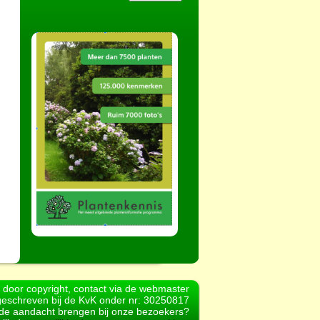
d door copyright, contact via de webmaster
geschreven bij de KvK onder nr: 30250817
r de aandacht brengen bij onze bezoekers?