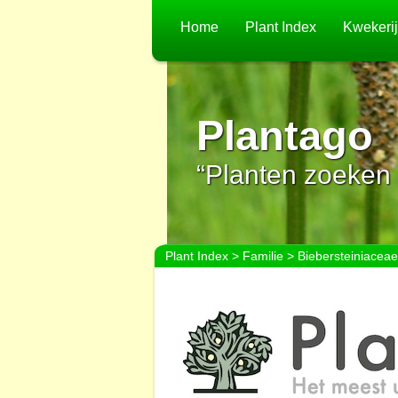
Home
Plant Index
Kwekeri
Plantago
“Planten zoeken 
Plant Index
>
Familie
> Biebersteiniaceae