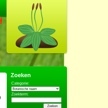
Zoeken
Categorie:
Zoekterm: