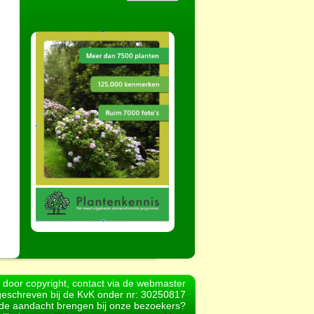
d door copyright, contact via de webmaster
geschreven bij de KvK onder nr: 30250817
r de aandacht brengen bij onze bezoekers?