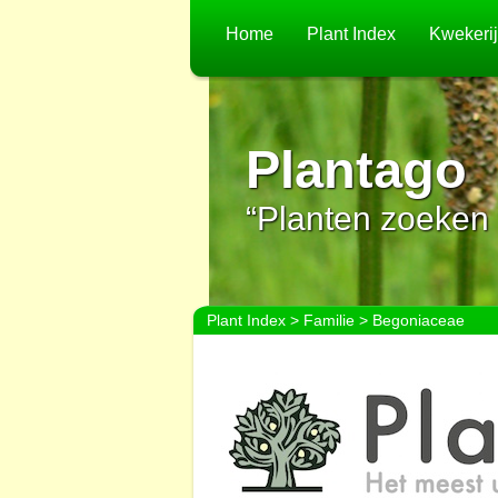
Home
Plant Index
Kwekeri
Plantago
“Planten zoeken 
Plant Index
>
Familie
> Begoniaceae